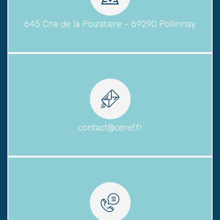
645 Che de la Poizatiere - 69290 Pollinnay
contact@ceref.fr