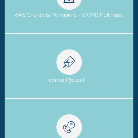
645 Che de la Poizatiere - 69290 Pollinnay
contact@ceref.fr