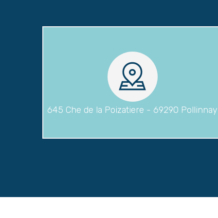
645 Che de la Poizatiere - 69290 Pollinnay