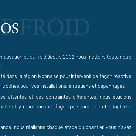
F FROID
POS
limatisation et du froid depuis 2002 nous mettons toute notre
e.
é dans la région lyonnaise pour intervenir de façon réactive
mitrophes pour vos installations, entretiens et dépannages.
s attentes et des contraintes différentes, nous étudions
nutie et y répondons de façon personnalisée et adaptée à
iance, nous réalisons chaque étape du chantier, vous n’avez