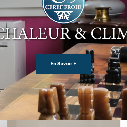
FROID
En Savoir +
En Savoir +