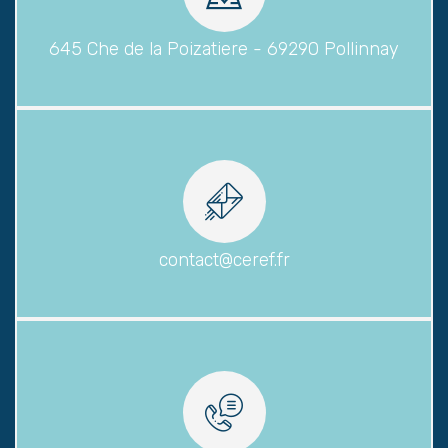
645 Che de la Poizatiere - 69290 Pollinnay
contact@ceref.fr