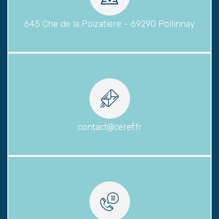
645 Che de la Poizatiere - 69290 Pollinnay
contact@ceref.fr