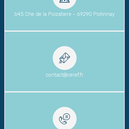
645 Che de la Poizatiere - 69290 Pollinnay
contact@ceref.fr