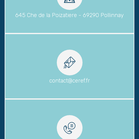
645 Che de la Poizatiere - 69290 Pollinnay
contact@ceref.fr