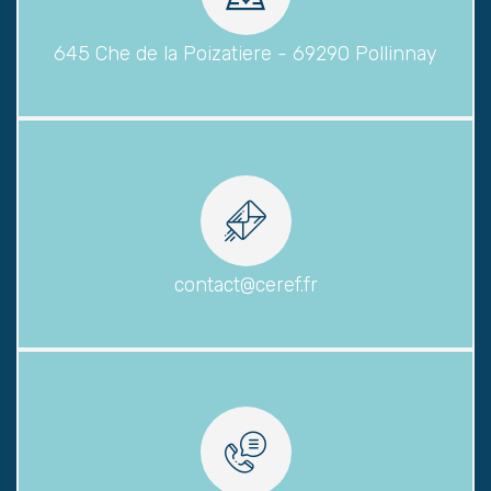
645 Che de la Poizatiere - 69290 Pollinnay
contact@ceref.fr