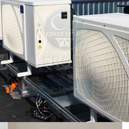
FROID
En Savoir +