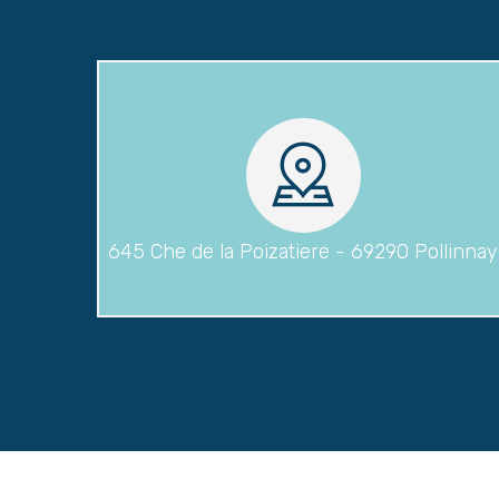
645 Che de la Poizatiere - 69290 Pollinnay