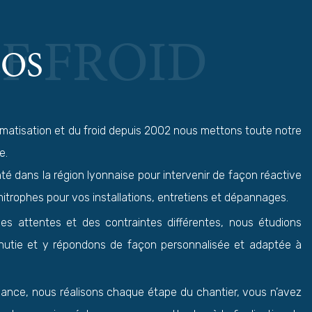
F FROID
POS
limatisation et du froid depuis 2002 nous mettons toute notre
e.
é dans la région lyonnaise pour intervenir de façon réactive
mitrophes pour vos installations, entretiens et dépannages.
s attentes et des contraintes différentes, nous étudions
nutie et y répondons de façon personnalisée et adaptée à
iance, nous réalisons chaque étape du chantier, vous n’avez