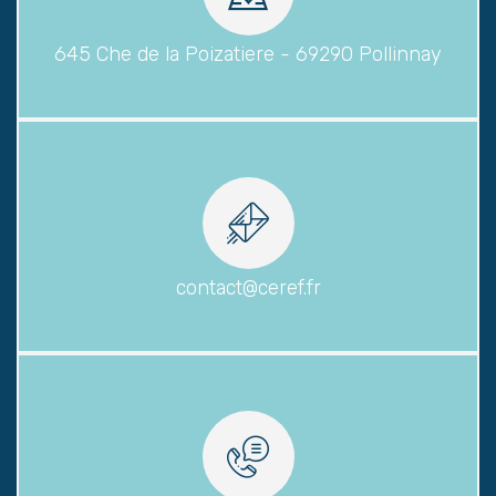
645 Che de la Poizatiere - 69290 Pollinnay
contact@ceref.fr