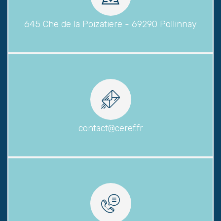
645 Che de la Poizatiere - 69290 Pollinnay
contact@ceref.fr